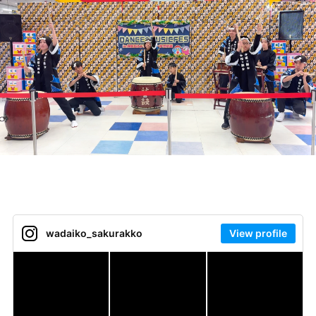
wadaiko_sakurakko
View profile